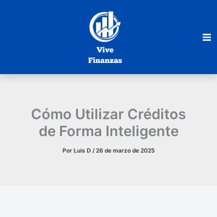
Ir
al
contenido
Cómo Utilizar Créditos
de Forma Inteligente
Por
Luis D
/
26 de marzo de 2025