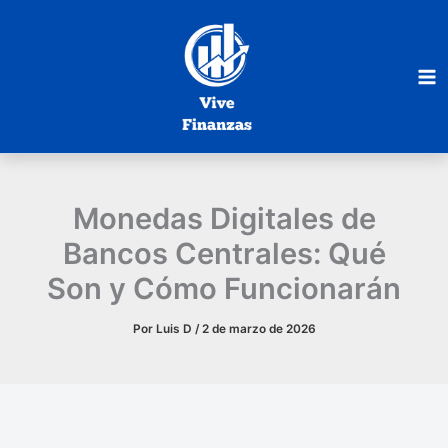
Ir
al
contenido
Monedas Digitales de
Bancos Centrales: Qué
Son y Cómo Funcionarán
Por
Luis D
/
2 de marzo de 2026