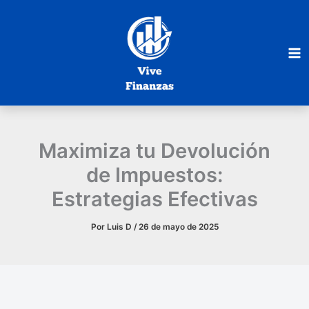
Ir
al
contenido
Maximiza tu Devolución
de Impuestos:
Estrategias Efectivas
Por
Luis D
/
26 de mayo de 2025