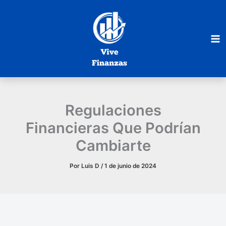
Ir
al
contenido
Regulaciones
Financieras Que Podrían
Cambiarte
Por
Luis D
/
1 de junio de 2024