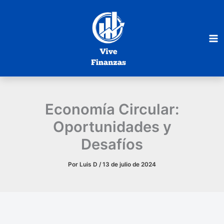
Ir
al
contenido
Economía Circular:
Oportunidades y
Desafíos
Por
Luis D
/
13 de julio de 2024