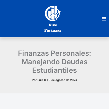
Ir
al
contenido
Finanzas Personales:
Manejando Deudas
Estudiantiles
Por
Luis D
/
3 de agosto de 2024