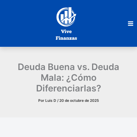
Ir
al
contenido
Deuda Buena vs. Deuda
Mala: ¿Cómo
Diferenciarlas?
Por
Luis D
/
20 de octubre de 2025