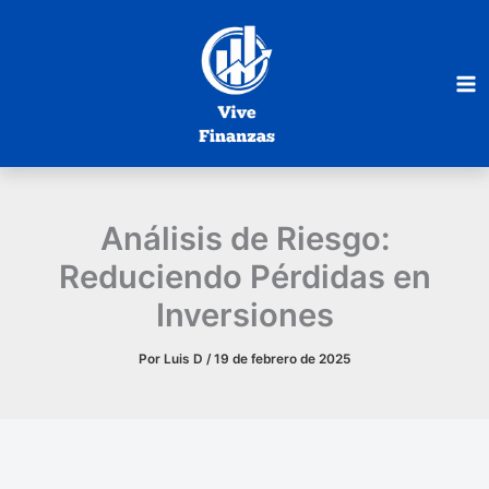
Ir
al
contenido
Análisis de Riesgo:
Reduciendo Pérdidas en
Inversiones
Por
Luis D
/
19 de febrero de 2025