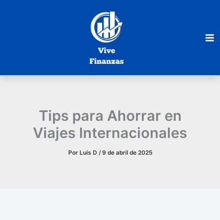
Ir
al
contenido
Tips para Ahorrar en
Viajes Internacionales
Por
Luis D
/
9 de abril de 2025